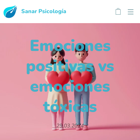
Sanar
Psicología
Emociones
positivas vs
emociones
tóxicas
29.03.2024